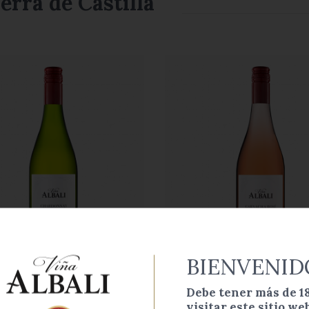
erra de Castilla
BIENVENID
a Albali Chardonnay
Viña Albali Garnacha
Debe tener más de 1
visitar este sitio web