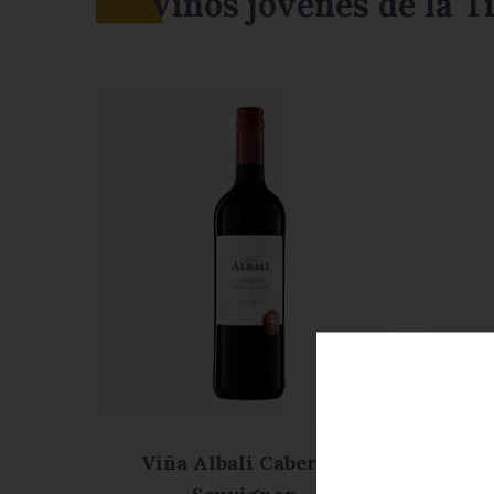
Vinos jóvenes de la Ti
Viña Albali Cabernet
Viñ