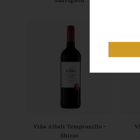
Sauvignon
Viña Albali Tempranillo -
V
Shiraz