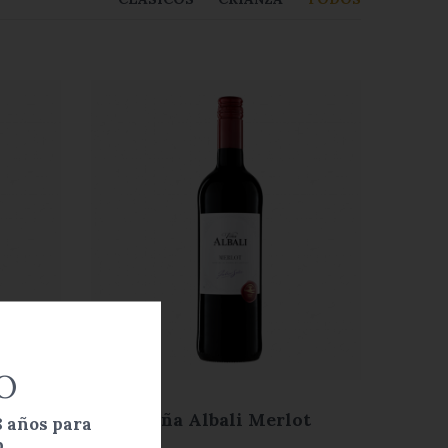
O
 Rosé
Viña Albali Merlot
8 años para
.