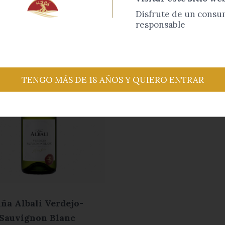
Disfrute de un cons
responsable
TENGO MÁS DE 18 AÑOS Y QUIERO ENTRAR
iña Albali Verdejo-
Sauvignon Blanc