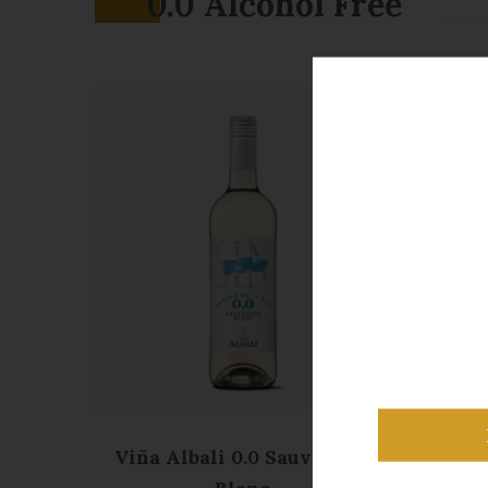
0.0 Alcohol Free
Viña Albali 0.0 Sauvignon
Viñ