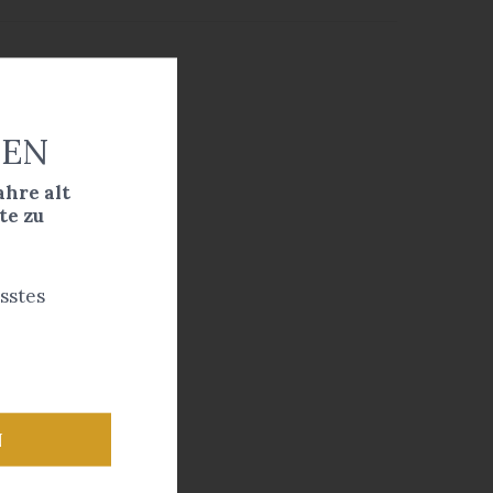
EN
ahre alt
te zu
sstes
N
kling