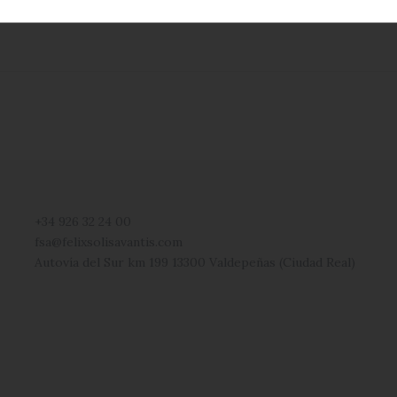
ranillo Alcohol Free
White
+34 926 32 24 00
fsa@felixsolisavantis.com
Autovía del Sur km 199 13300 Valdepeñas (Ciudad Real)