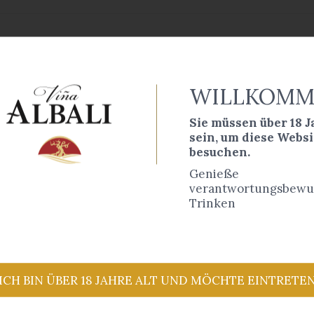
WILLKOMM
Sie müssen über 18 J
sein, um diese Websi
besuchen.
Genieße
verantwortungsbewu
Trinken
ICH BIN ÜBER 18 JAHRE ALT UND MÖCHTE EINTRETE
a Albali 0.0 Cabernet
Viña Albali 0.0 Spar