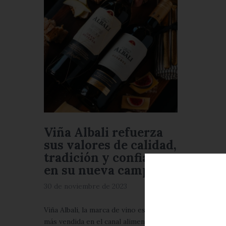
Viña Albali refuerza
sus valores de calidad,
tradición y confianza
en su nueva campaña
30 de noviembre de 2023
Viña Albali, la marca de vino español
más vendida en el canal alimentación y