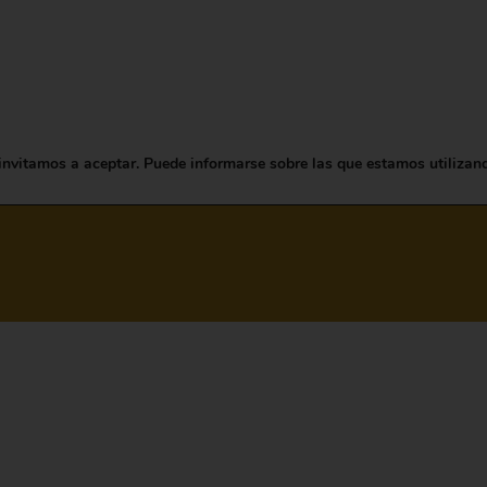
NUESTROS VINOS
NOTICIAS
POR LAS COSAS QUE
VAL
invitamos a aceptar. Puede informarse sobre las que estamos utilizan