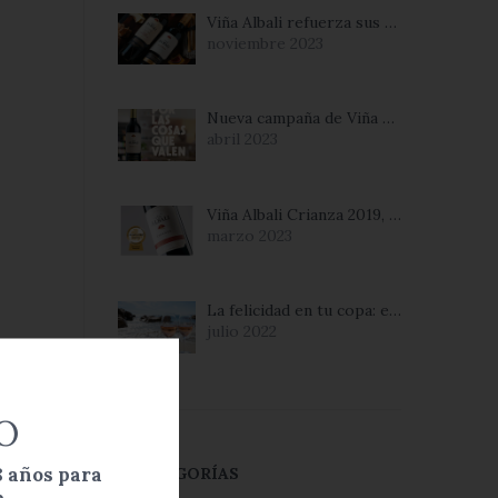
Viña Albali refuerza sus valores de calidad, tradición y confianza en su nueva campaña
noviembre 2023
Nueva campaña de Viña Albali: el valor de las cosas cotidianas
abril 2023
Viña Albali Crianza 2019, Mejor Vino DO Valdepeñas
marzo 2023
La felicidad en tu copa: el vino rosado
julio 2022
O
8 años para
CATEGORÍAS
.