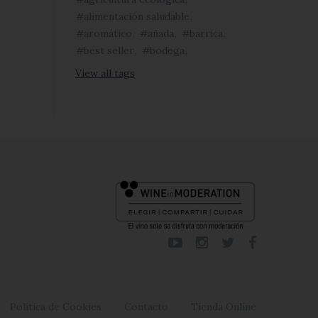
alimentación saludable
aromático
añada
barrica
best seller
bodega
View all tags
Política de Cookies
Contacto
Tienda Online