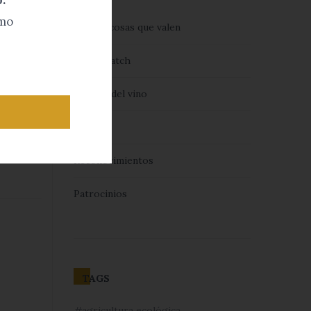
umo
Por las cosas que valen
Es un Match
Cultura del vino
Marca
Reconocimientos
Patrocinios
TAGS
agricultura ecológica