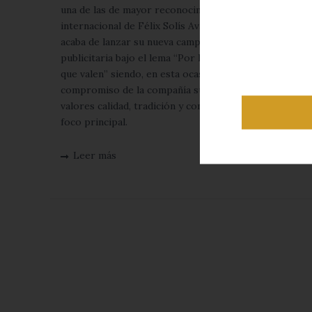
una de las de mayor reconocimiento
internacional de
Félix Solís Avantis
,
acaba de lanzar su nueva campaña
publicitaria bajo el lema
“Por las cosas
que valen”
siendo, en esta ocasión, el
compromiso de la compañía sus
valores calidad, tradición y confianza el
foco principal.
Leer más