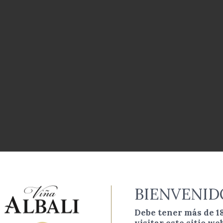
BIENVENID
Debe tener más de 1
visitar este sitio web