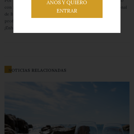
Por último, destacar que Viña Albali Roble ha sido premiado
AÑOS Y QUIERO
con medalla de Oro en el prestigioso Concurso Internacional
ENTRAR
de Bruselas. Todo un aval al buen hacer de todos los
profesionales que están detrás de su elaboración.
¡Enhorabuena y salud!
NOTICIAS RELACIONADAS