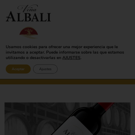
Usamos cookies para ofrecer una mejor experiencia que le
invitamos a aceptar. Puede informarse sobre las que estamos
Home
/
Cultura Del Vino
/
utilizando o desactivarlas en
AJUSTES
.
¿Sabes Cuál Es El Origen De Los Vinos Calificados Como
Roble?
Aceptar
Ajustes